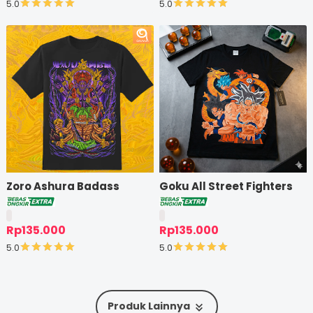
5.0
5.0
Zoro Ashura Badass
Goku All Street Fighters
Rp135.000
Rp135.000
5.0
5.0
Produk Lainnya