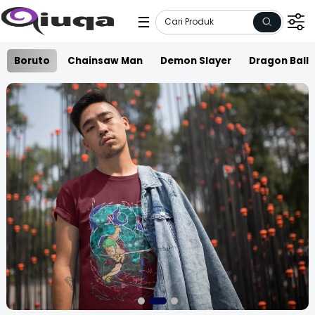
☰
Boruto
Chainsaw Man
Demon Slayer
Dragon Ball