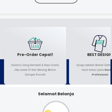
Pre-Order Cepat!
BEST DESIGN
Garansi Uang Kembali & Kaos Gratis
Qiuqa adalah Brand Cloth
Jika Lewat 10 Hari Barang Belum
hasil kreasi para
Ilust
Sampai Rumah
Profesional
.
Selamat Belanja