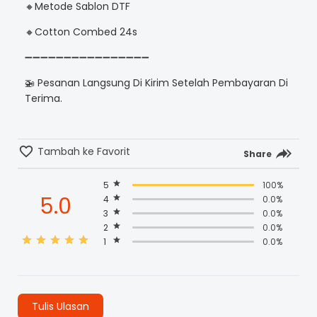
🔸Metode Sablon DTF
🔸Cotton Combed 24s
➖➖➖➖➖➖➖➖➖➖➖➖➖➖➖➖
🚁 Pesanan Langsung Di Kirim Setelah Pembayaran Di
Terima.
Tambah ke Favorit
Share
5
100%
5.0
4
0.0%
3
0.0%
2
0.0%
1
0.0%
Tulis Ulasan