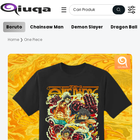
☰
Boruto
Chainsaw Man
Demon Slayer
Dragon Ball
Home
❯
One Piece