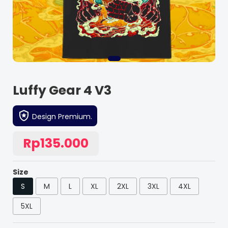
Luffy Gear 4 V3
Design Premium.
Rp135.000
Size
S
M
L
XL
2XL
3XL
4XL
5XL