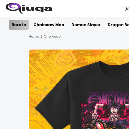
Boruto
Chainsaw Man
Demon Slayer
Dragon Ba
Home
❯
One Piece