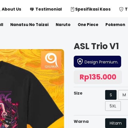
About Us
Testimonial
Spesifikasi Kaos
T
ll
Nanatsu No Taizai
Naruto
One Piece
Pokemon
ASL Trio V1
Design Premium.
Rp135.000
Size
S
M
5XL
Warna
Hitam