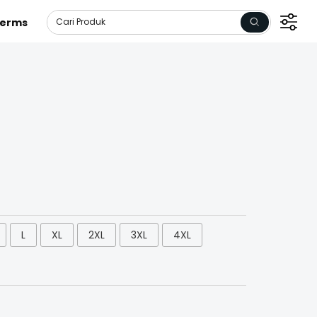
erms
L
XL
2XL
3XL
4XL