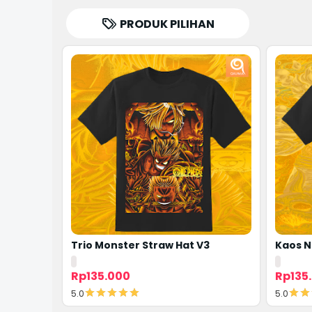
PRODUK PILIHAN
Trio Monster Straw Hat V3
Kaos N
Rp135.000
Rp135
5.0
5.0