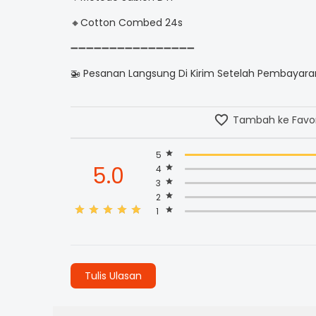
🔸Cotton Combed 24s
➖➖➖➖➖➖➖➖➖➖➖➖➖➖➖➖
🚁 Pesanan Langsung Di Kirim Setelah Pembayaran
Tambah ke Favor
5
5.0
4
3
2
1
Tulis Ulasan