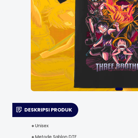
DESKRIPSI PRODUK
🔸Unisex
🔸Metode Sablon DTF