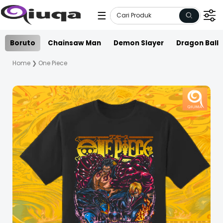
☰
Boruto
Chainsaw Man
Demon Slayer
Dragon Ball
Home
❯
One Piece