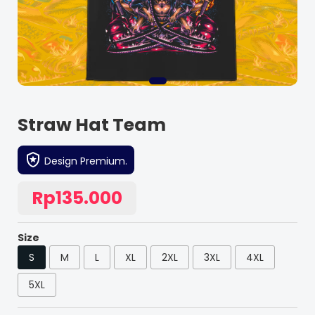
Straw Hat Team
Design Premium.
Rp135.000
Size
S
M
L
XL
2XL
3XL
4XL
5XL