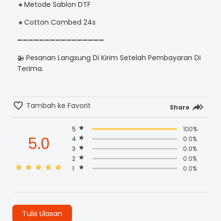
🔸Metode Sablon DTF
🔸Cotton Combed 24s
➖➖➖➖➖➖➖➖➖➖➖➖➖➖➖➖
🚁 Pesanan Langsung Di Kirim Setelah Pembayaran Di
Terima.
Tambah ke Favorit
Share
5
100%
5.0
4
0.0%
3
0.0%
2
0.0%
1
0.0%
Tulis Ulasan