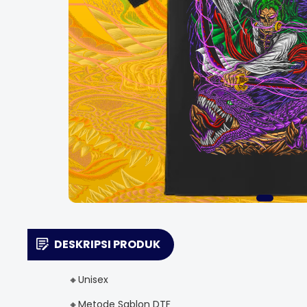
DESKRIPSI PRODUK
🔸Unisex
🔸Metode Sablon DTF