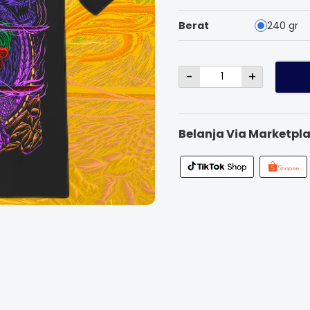
Berat
240 gr
-
+
Belanja Via Marketpla