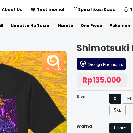
About Us
Testimonial
Spesifikasi Kaos
T
ll
Nanatsu No Taizai
Naruto
One Piece
Pokemon
Shimotsuki
Design Premium.
Rp135.000
Size
S
M
5XL
Warna
Hitam