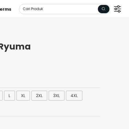
erms
 Ryuma
L
XL
2XL
3XL
4XL