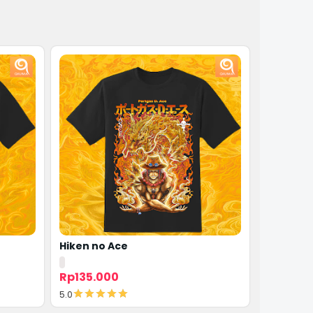
Hiken no Ace
Kaos Jol
Rp135.000
Rp135.0
5.0
5.0