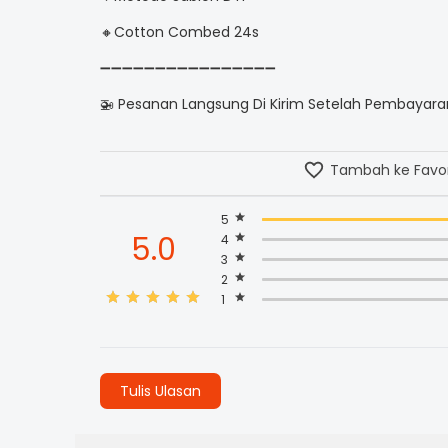
🔸Cotton Combed 24s
➖➖➖➖➖➖➖➖➖➖➖➖➖➖➖➖
🚁 Pesanan Langsung Di Kirim Setelah Pembayaran
Tambah ke Favor
5
5.0
4
3
2
1
Tulis Ulasan