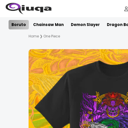
Boruto
Chainsaw Man
Demon Slayer
Dragon Ba
Home
❯
One Piece