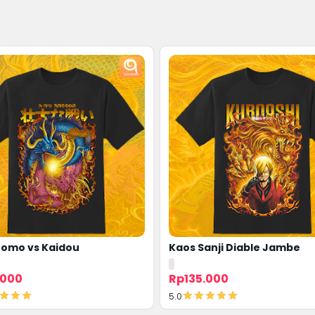
omo vs Kaidou
Kaos Sanji Diable Jambe
.000
Rp135.000
5.0