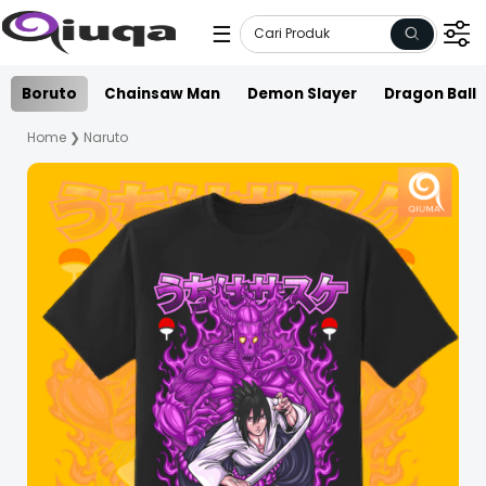
☰
Boruto
Chainsaw Man
Demon Slayer
Dragon Ball
Home
❯
Naruto