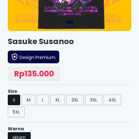
Sasuke Susanoo
Design Premium.
Rp135.000
Size
S
M
L
XL
2XL
3XL
4XL
5XL
Warna
Hitam