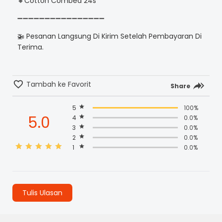
🔸Cotton Combed 24s
➖➖➖➖➖➖➖➖➖➖➖➖➖➖➖➖
🚁 Pesanan Langsung Di Kirim Setelah Pembayaran Di
Terima.
Tambah ke Favorit
Share
5
100%
5.0
4
0.0%
3
0.0%
2
0.0%
1
0.0%
Tulis Ulasan