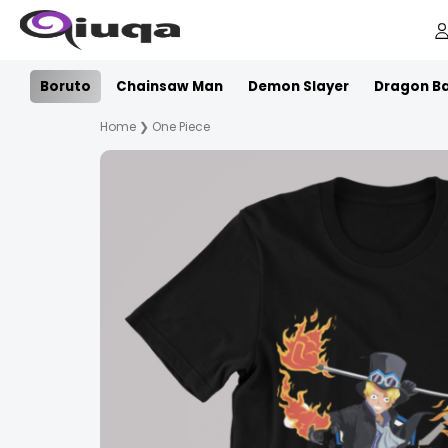
Boruto
Chainsaw Man
Demon Slayer
Dragon Ba
Home
❯
One Piece