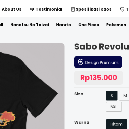
About Us
Testimonial
Spesifikasi Kaos
T
ll
Nanatsu No Taizai
Naruto
One Piece
Pokemon
Sabo Revol
Design Premium.
Rp135.000
Size
S
M
5XL
Warna
Hitam