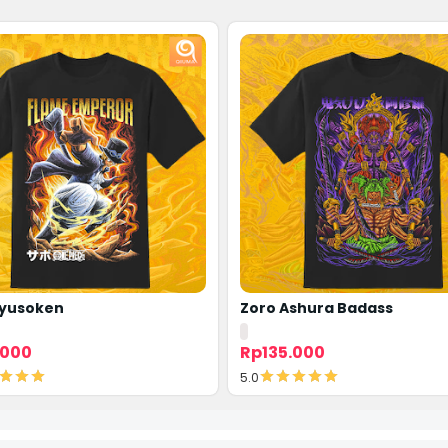
Ryusoken
Zoro Ashura Badass
.000
Rp135.000
5.0
Detail
Detail