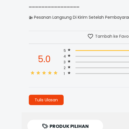
➖➖➖➖➖➖➖➖➖➖➖➖➖➖➖➖
🚁 Pesanan Langsung Di Kirim Setelah Pembayaran
Tambah ke Favor
5
5.0
4
3
2
1
Tulis Ulasan
PRODUK PILIHAN