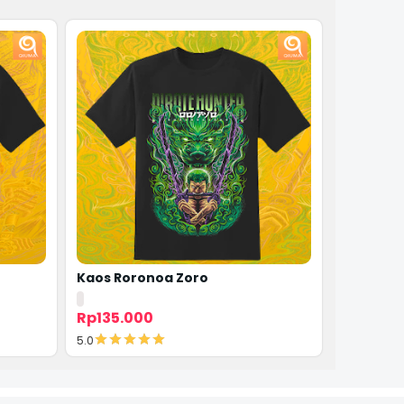
Kaos Roronoa Zoro
Hiken no
Rp135.000
Rp135.0
5.0
5.0
Detail
De