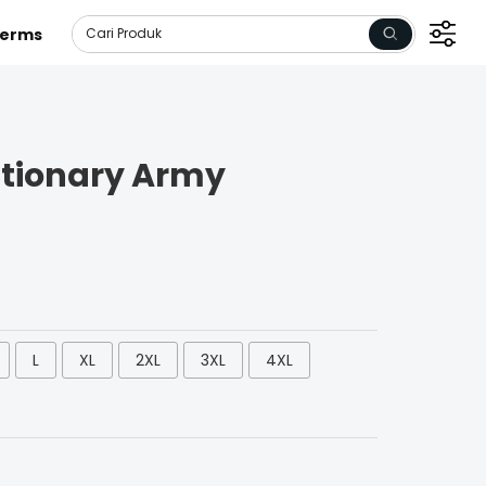
erms
utionary Army
L
XL
2XL
3XL
4XL