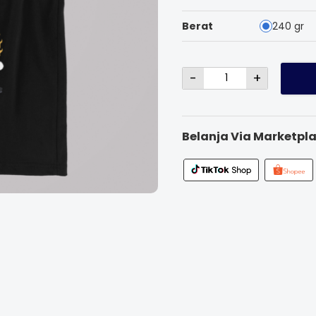
Berat
240 gr
-
+
Belanja Via Marketpla