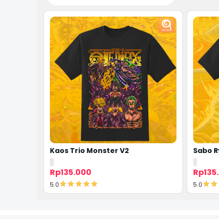
Kaos Trio Monster V2
Sabo 
Rp135.000
Rp135
5.0
5.0
Detail