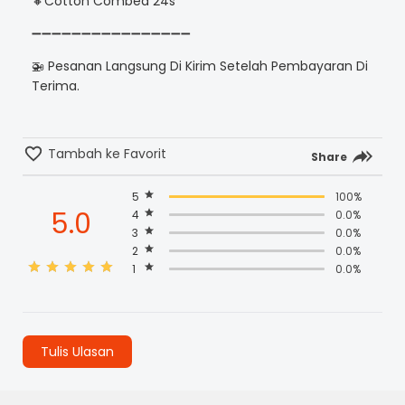
🔸Cotton Combed 24s
➖➖➖➖➖➖➖➖➖➖➖➖➖➖➖➖
🚁 Pesanan Langsung Di Kirim Setelah Pembayaran Di
Terima.
Tambah ke Favorit
Share
5
100%
5.0
4
0.0%
3
0.0%
2
0.0%
1
0.0%
Tulis Ulasan