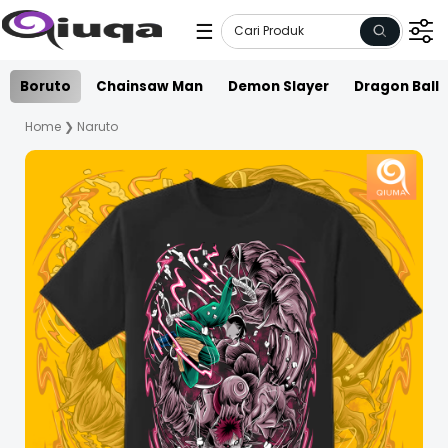
☰
Boruto
Chainsaw Man
Demon Slayer
Dragon Ball
Home
❯
Naruto