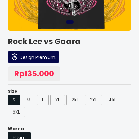
Rock Lee vs Gaara
Design Premium.
Rp135.000
Size
S
M
L
XL
2XL
3XL
4XL
5XL
Warna
Hitam