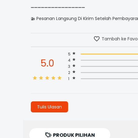
➖➖➖➖➖➖➖➖➖➖➖➖➖➖➖➖
🚁 Pesanan Langsung Di Kirim Setelah Pembayaran
Tambah ke Favor
5
5.0
4
3
2
1
Tulis Ulasan
PRODUK PILIHAN