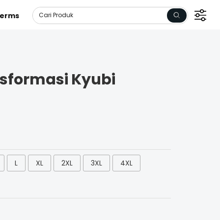
erms
sformasi Kyubi
L
XL
2XL
3XL
4XL