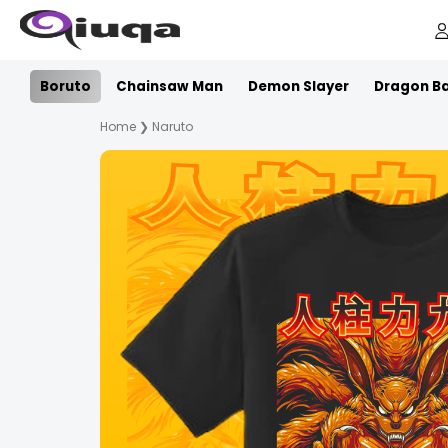
Boruto
Chainsaw Man
Demon Slayer
Dragon Ba
Home
❯
Naruto