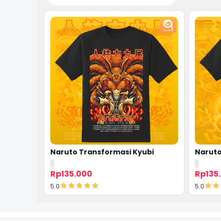
Naruto Transformasi Kyubi
Narut
Rp135.000
Rp135
5.0
5.0
Detail