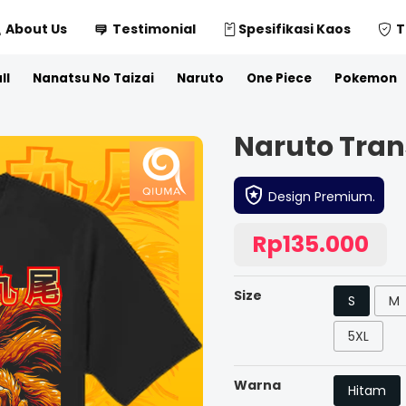
About Us
Testimonial
Spesifikasi Kaos
T
ll
Nanatsu No Taizai
Naruto
One Piece
Pokemon
Naruto Tran
Design Premium.
Rp135.000
Size
S
M
5XL
Warna
Hitam