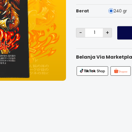
Berat
240 gr
-
+
Belanja Via Marketpla