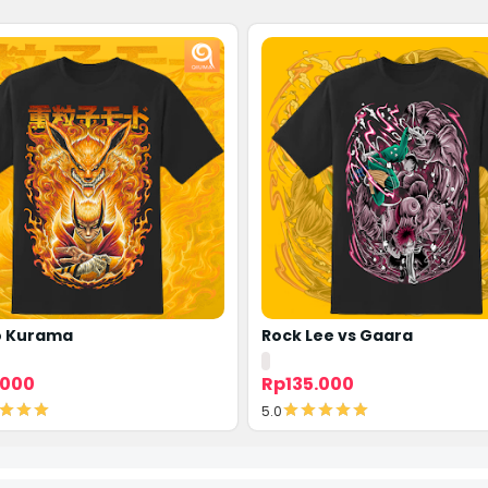
o Kurama
Rock Lee vs Gaara
.000
Rp135.000
5.0
Detail
Detail