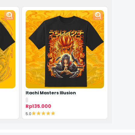
Itachi Masters Illusion
Sasuke 
Rp135.000
Rp135.0
5.0
5.0
Detail
De