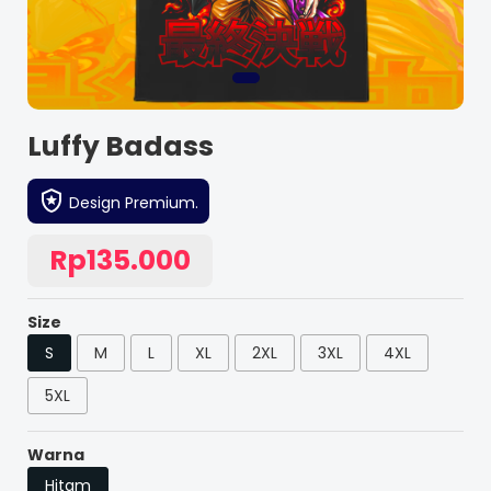
Luffy Badass
Design Premium.
Rp135.000
Size
S
M
L
XL
2XL
3XL
4XL
5XL
Warna
Hitam