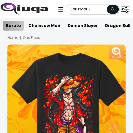
☰
Boruto
Chainsaw Man
Demon Slayer
Dragon Ball
Home
❯
One Piece