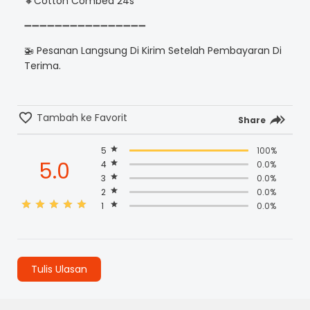
🔸Cotton Combed 24s
➖➖➖➖➖➖➖➖➖➖➖➖➖➖➖➖
🚁 Pesanan Langsung Di Kirim Setelah Pembayaran Di
Terima.
Tambah ke Favorit
Share
5
100%
5.0
4
0.0%
3
0.0%
2
0.0%
1
0.0%
Tulis Ulasan