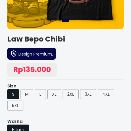
Law Bepo Chibi
Design Premium.
Rp135.000
Size
S
M
L
XL
2XL
3XL
4XL
5XL
Warna
Hitam