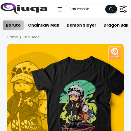
☰
Boruto
Chainsaw Man
Demon Slayer
Dragon Ball
Home
❯
One Piece