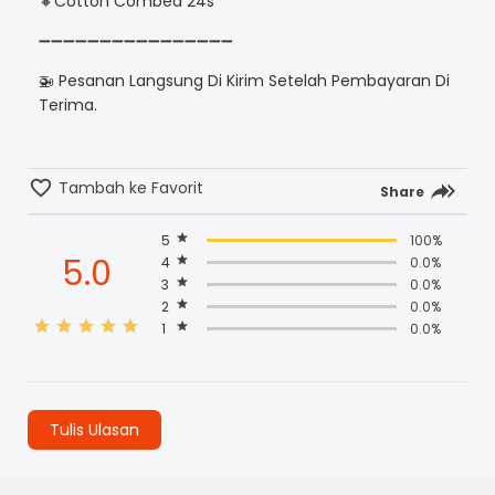
🔸Cotton Combed 24s
➖➖➖➖➖➖➖➖➖➖➖➖➖➖➖➖
🚁 Pesanan Langsung Di Kirim Setelah Pembayaran Di
Terima.
Tambah ke Favorit
Share
5
100%
5.0
4
0.0%
3
0.0%
2
0.0%
1
0.0%
Tulis Ulasan