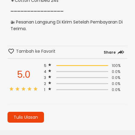
🔸Cotton Combed 24s
➖➖➖➖➖➖➖➖➖➖➖➖➖➖➖➖
🚁 Pesanan Langsung Di Kirim Setelah Pembayaran Di
Terima.
Tambah ke Favorit
Share
5
100%
5.0
4
0.0%
3
0.0%
2
0.0%
1
0.0%
Tulis Ulasan