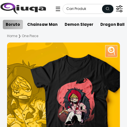
☰
Boruto
Chainsaw Man
Demon Slayer
Dragon Ball
Home
❯
One Piece