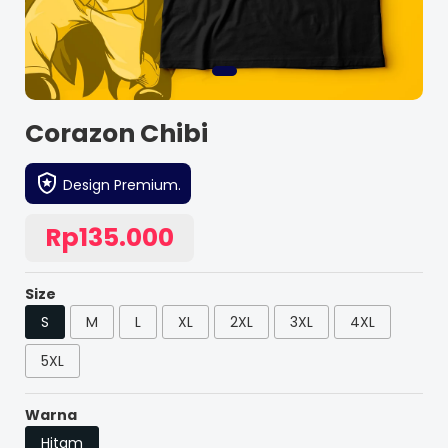
Corazon Chibi
Design Premium.
Rp135.000
Size
S
M
L
XL
2XL
3XL
4XL
5XL
Warna
Hitam